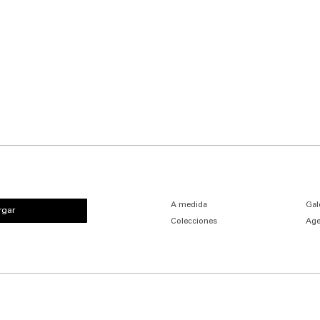
A medida
Gal
rgar
Colecciones
Age