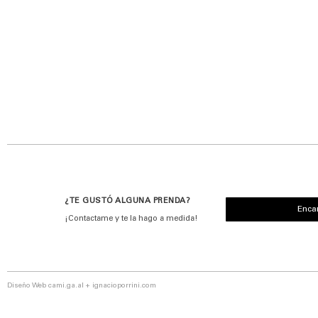
¿TE GUSTÓ ALGUNA PRENDA?
Enca
¡Contactame y te la hago a medida!
Diseño Web
cami.ga.al
+
ignacioporrini.com