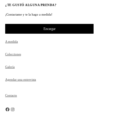
¿TE GUSTÓ ALGUNA PRENDA?
¡Contactame y te la hago a medida!
Encargar
A medida
Colecciones
Galería
Agendar una entrevista
Contacto
Facebook
Instagram