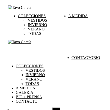
Saltar
al
contenido
COLECCIONES
A MEDIDA
VESTIDOS
INVIERNO
VERANO
TODAS
CONTACTO
BIO
COLECCIONES
VESTIDOS
INVIERNO
VERANO
TODAS
A MEDIDA
GALERÍA
BIO + PRENSA
CONTACTO