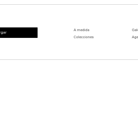
A medida
Gal
rgar
Colecciones
Age