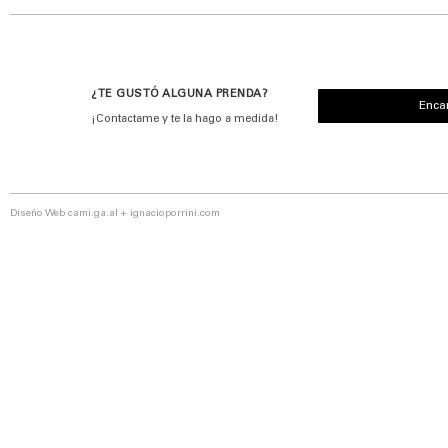
¿TE GUSTÓ ALGUNA PRENDA?
Enca
¡Contactame y te la hago a medida!
Diseño Web
cami.ga.al
+
ignacioporrini.com