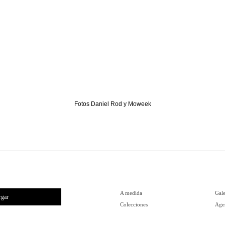
Fotos Daniel Rod y Moweek
A medida
Gale
rgar
Colecciones
Agen