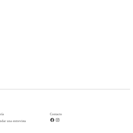
ría
Contacto
dar una entrevista