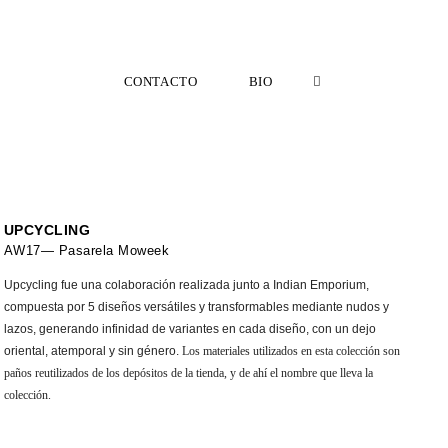
CONTACTO
BIO
UPCYCLING
AW17— Pasarela Moweek
Upcycling fue una colaboración realizada junto a Indian Emporium,
compuesta por
5 diseños versátiles y transformables mediante nudos y
lazos, generando infinidad de variantes en cada diseño, con un dejo
oriental, atemporal y sin género.
Los materiales utilizados en esta colección son
paños reutilizados de los depósitos de la tienda, y de ahí el nombre que lleva la
colección.