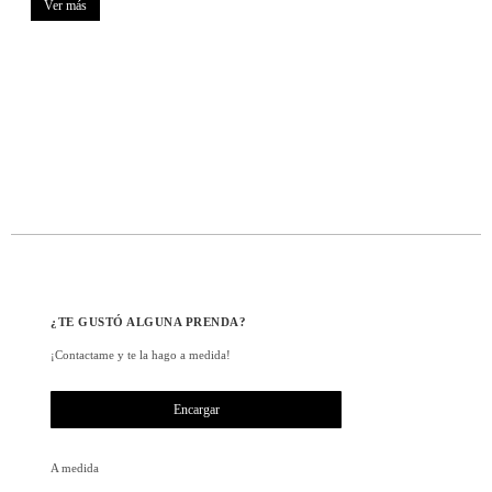
Ver más
¿TE GUSTÓ ALGUNA PRENDA?
¡Contactame y te la hago a medida!
Encargar
A medida