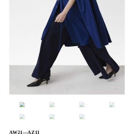
AW21—AZ11