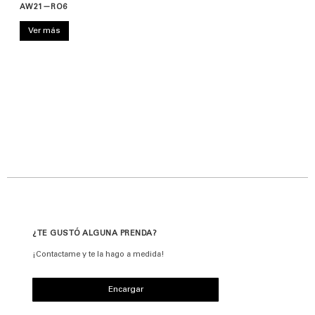
AW21—RO6
Ver más
¿TE GUSTÓ ALGUNA PRENDA?
¡Contactame y te la hago a medida!
Encargar