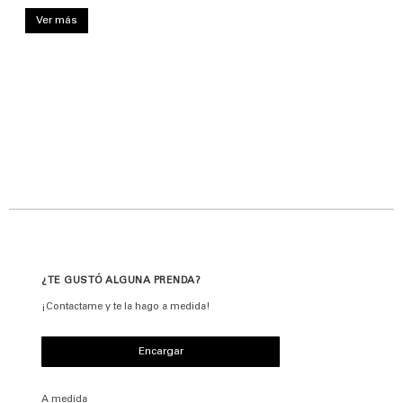
Ver más
¿TE GUSTÓ ALGUNA PRENDA?
¡Contactame y te la hago a medida!
Encargar
A medida