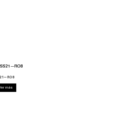
21—RO8
Ver más