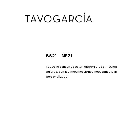
SS21—NE21
Todos los diseños están disponibles a medida, 
quieras; con las modificaciones necesarias par
personalizado.