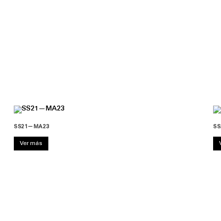
SS21—MA23
SS
Ver más