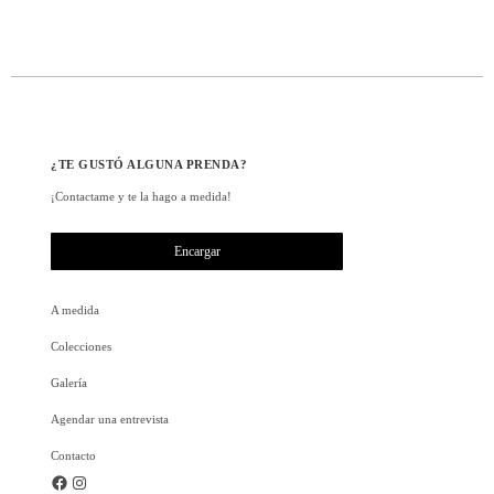
¿TE GUSTÓ ALGUNA PRENDA?
¡Contactame y te la hago a medida!
Encargar
A medida
Colecciones
Galería
Agendar una entrevista
Contacto
Facebook
Instagram