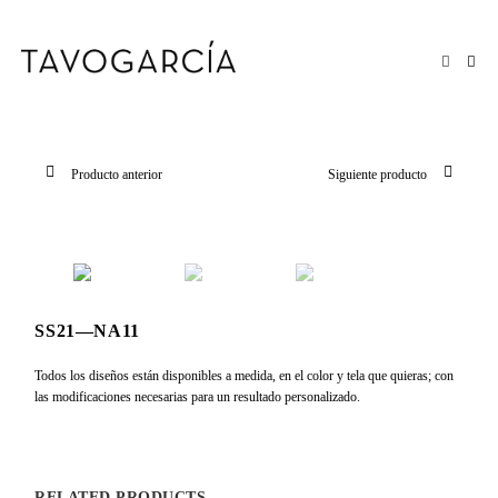
Saltar
al
contenido
Producto anterior
Siguiente producto
SS21—NA11
Todos los diseños están disponibles a medida, en el color y tela que quieras; con
las modificaciones necesarias para un resultado personalizado.
RELATED PRODUCTS